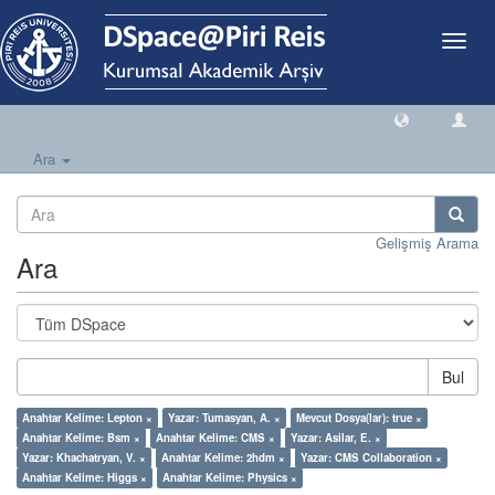
Geçiş
Yönlen
Ara
Gelişmiş Arama
Ara
Bul
Anahtar Kelime: Lepton ×
Yazar: Tumasyan, A. ×
Mevcut Dosya(lar): true ×
Anahtar Kelime: Bsm ×
Anahtar Kelime: CMS ×
Yazar: Asilar, E. ×
Yazar: Khachatryan, V. ×
Anahtar Kelime: 2hdm ×
Yazar: CMS Collaboration ×
Anahtar Kelime: Higgs ×
Anahtar Kelime: Physics ×