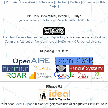
|| Piri Reis Üniversitesi
|| Kütüphane
|| Rehber
|| Politika
|| Yönerge ||
OAI-
PMH ||
Piri Reis Üniversitesi, İstanbul, Türkiye
İçerikte herhangi bir hata görürseniz, lütfen bildiriniz:
Piri Reis Üniversitesi Institutional Repository
is licensed under a
Creative
Commons Attribution-NonCommercial-NoDerivs 4.0 Unported License.
.
DSpace@Piri Reis
:
DSpace 6.2
tarafından
İdeal DSpace
hizmetleri çerçevesinde özelleştirilerek kurulmuştur.