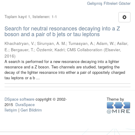
Gelişmiş Filtreleri Göster
Toplam kayıt 1, listelenen: 1-1
Search for neutral resonances decaying into a Z
boson and a pair of b jets or tau leptons
Khachatryan, V.
;
Sirunyan, A. M.
;
Tumasyan, A.
;
Adam, W.
;
Asilar,
E.
;
Bergauer, T.
;
Özdemir, Kadri
;
CMS Collaboration
(
Elsevier
,
2016
)
A search is performed for a new resonance decaying into a lighter
resonance and a Z boson. Two channels are studied, targeting the
decay of the lighter resonance into either a pair of oppositely charged
tau leptons or a b ...
DSpace software
copyright © 2002-
Theme by
2015
DuraSpace
İletişim
|
Geri Bildirim