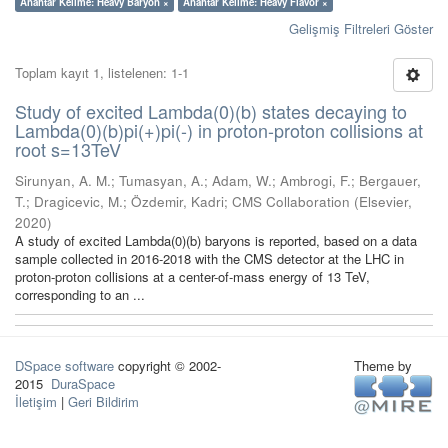
Anahtar Kelime: Heavy Baryon ×
Anahtar Kelime: Heavy Flavor ×
Gelişmiş Filtreleri Göster
Toplam kayıt 1, listelenen: 1-1
Study of excited Lambda(0)(b) states decaying to
Lambda(0)(b)pi(+)pi(-) in proton-proton collisions at
root s=13TeV
Sirunyan, A. M.
;
Tumasyan, A.
;
Adam, W.
;
Ambrogi, F.
;
Bergauer,
T.
;
Dragicevic, M.
;
Özdemir, Kadri
;
CMS Collaboration
(
Elsevier
,
2020
)
A study of excited Lambda(0)(b) baryons is reported, based on a data
sample collected in 2016-2018 with the CMS detector at the LHC in
proton-proton collisions at a center-of-mass energy of 13 TeV,
corresponding to an ...
DSpace software
copyright © 2002-
Theme by
2015
DuraSpace
İletişim
|
Geri Bildirim