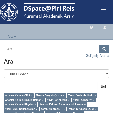
Geçiş
Yönlen
Ara
Gelişmiş Arama
Ara
Bul
Anahtar Kelime: CMS ×
Mevcut Dosya(lar): true ×
Yazar: Özdemir, Kadri ×
Anahtar Kelime: Beauty Baryon ×
Yayın Tarihi: 2020 ×
Yazar: Adam, W. ×
Anahtar Kelime: Physics ×
Anahtar Kelime: Experimental Results ×
Yazar: CMS Collaboration ×
Yazar: Ambrogi, F. ×
Yazar: Sirunyan, A. M. ×