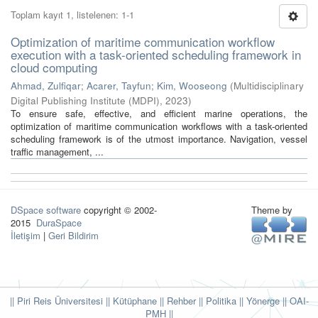
Toplam kayıt 1, listelenen: 1-1
Optimization of maritime communication workflow
execution with a task-oriented scheduling framework in
cloud computing
Ahmad, Zulfiqar
;
Acarer, Tayfun
;
Kim, Wooseong
(
Multidisciplinary
Digital Publishing Institute (MDPI)
,
2023
)
To ensure safe, effective, and efficient marine operations, the
optimization of maritime communication workflows with a task-oriented
scheduling framework is of the utmost importance. Navigation, vessel
traffic management, ...
DSpace software
copyright © 2002-
Theme by
2015
DuraSpace
İletişim
|
Geri Bildirim
|| Piri Reis Üniversitesi
|| Kütüphane
|| Rehber
|| Politika
|| Yönerge ||
OAI-
PMH ||