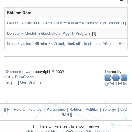
Bölüme Göre
Denizcilik Fakültesi, Deniz Ulaştırma İşletme Mühendisliği Bölümü
[1]
Denizcilik Meslek Yüksekokulu, Aşçılık Programı
[1]
İktisadi ve İdari Bilimler Fakültesi, Denizcilik İşletmeleri Yönetimi Bölümü
DSpace software
copyright © 2002-
Theme by
2015
DuraSpace
İletişim
|
Geri Bildirim
|| Piri Reis Üniversitesi
|| Kütüphane
|| Rehber
|| Politika
|| Yönerge ||
OAI-
PMH ||
Piri Reis Üniversitesi, İstanbul, Türkiye
İçerikte herhangi bir hata görürseniz, lütfen bildiriniz: